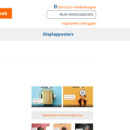
0
item(s) in winkelwagen
oek
MIJN WINKELWAGEN
registreer | inloggen
Displayposters