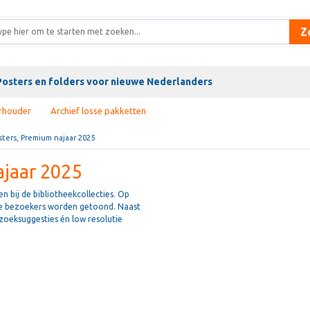
Z
Posters en folders voor nieuwe Nederlanders
rhouder
Archief losse pakketten
sters, Premium najaar 2025
ajaar 2025
n bij de bibliotheekcollecties. Op
 de bezoekers worden getoond. Naast
 zoeksuggesties én low resolutie