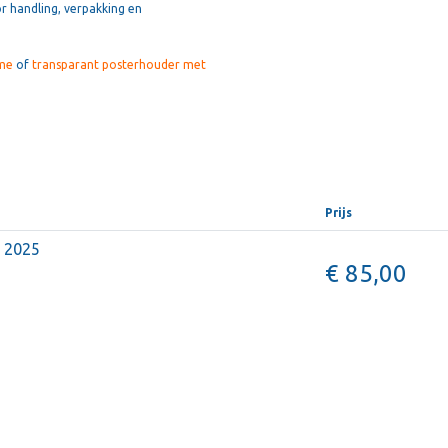
r handling, verpakking en
me
of
transparant posterhouder met
Prijs
r 2025
€ 85,00