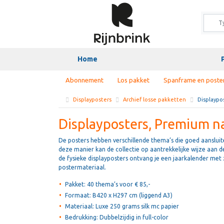
Home
Abonnement
Los pakket
Spanframe en poste
Displayposters
Archief losse pakketten
Displaypo
Displayposters, Premium n
De posters hebben verschillende thema’s die goed aansluite
deze manier kan de collectie op aantrekkelijke wijze aan
de fysieke displayposters ontvang je een jaarkalender met
postermateriaal.
Pakket: 40 thema’s voor € 85,-
Formaat: B420 x H297 cm (liggend A3)
Materiaal: Luxe 250 grams silk mc papier
Bedrukking: Dubbelzijdig in full-color