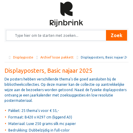
Zoek
Displayposters
Archief losse pakketten
Displayposters, Basic najaar 2025
Displayposters, Basic najaar 2025
De posters hebben verschillende thema’s die goed aansluiten bij de
bibliotheekcollecties. Op deze manier kan de collectie op aantrekkelijke
wijze aan de bezoekers worden getoond. Naast de fysieke displayposters
ontvang je een jaarkalender met zoeksuggesties én low resolutie
postermateriaal.
Pakket: 25 thema’s voor € 55,-
Formaat: B420 x H297 cm (liggend A3)
Materiaal: Luxe 250 grams silk mc papier
Bedrukking: Dubbelzijdig in full-color