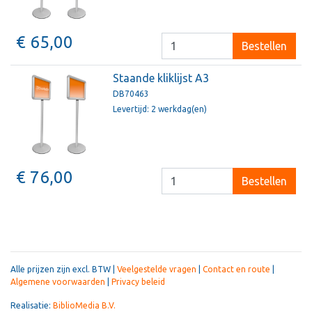
€ 65,00
Bestellen
Staande kliklijst A3
DB70463
Levertijd: 2 werkdag(en)
€ 76,00
Bestellen
Alle prijzen zijn excl. BTW |
Veelgestelde vragen
|
Contact en route
|
Algemene voorwaarden
|
Privacy beleid
Realisatie:
BiblioMedia B.V.