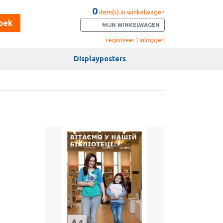
0
item(s) in winkelwagen
oek
MIJN WINKELWAGEN
registreer | inloggen
Displayposters